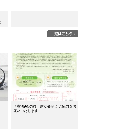
）
「憲法9条の碑」建立募金に ご協力をお
願いいたします