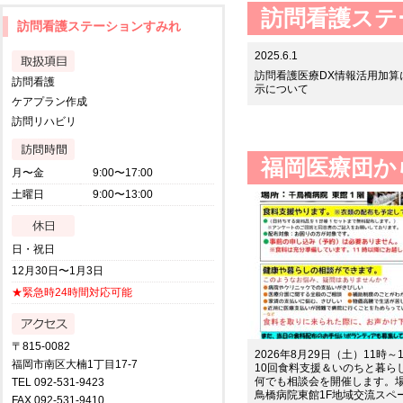
訪問看護ステ
訪問看護ステーションすみれ
2025.6.1
訪問看護医療DX情報活用加算
訪問看護
示について
ケアプラン作成
訪問リハビリ
福岡医療団か
月〜金
9:00〜17:00
土曜日
9:00〜13:00
日・祝日
12月30日〜1月3日
★緊急時24時間対応可能
〒815-0082
2026年8月29日（土）11時～
福岡市南区大楠1丁目17-7
10回食料支援＆いのちと暮ら
何でも相談会を開催します。
TEL 092-531-9423
鳥橋病院東館1F地域交流スペ
FAX 092-531-9410