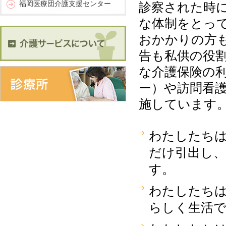
福岡医療団介護支援センター
診察された時
な体制をとっ
おかかりの方
告も私供の役
な介護保険の
ー）や訪問看
施しています
わたしたち
だけ引出し
す。
わたしたち
らしく生活