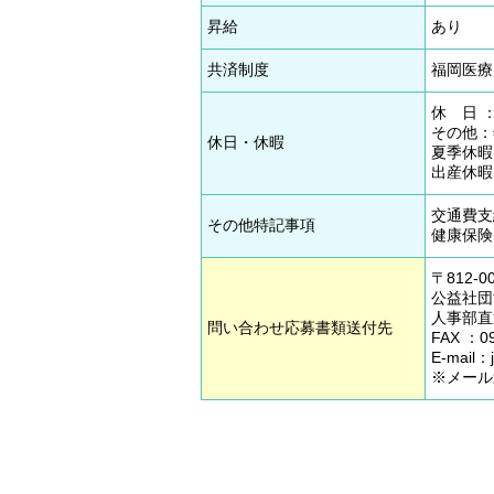
昇給
あり
共済制度
福岡医療
休 日 
その他：
休日・休暇
夏季休暇
出産休暇
交通費支
その他特記事項
健康保険
〒812-
公益社団
人事部直通
問い合わせ応募書類送付先
FAX ：09
E‐mail：j
※メール