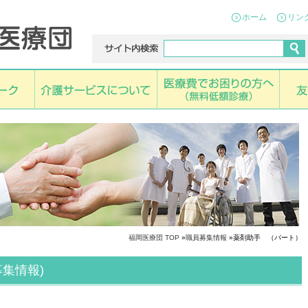
ホーム
リン
福岡医療団 TOP
»
職員募集情報
»薬剤助手 （パート）
集情報)