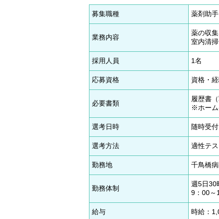
募集職種
薬剤助手
薬の収集
業務内容
室内清掃
採用人員
1名
応募資格
資格・経
履歴書（
必要書類
※ホーム
選考日時
随時受付
選考方法
適性テス
勤務地
千鳥橋病
週5日3
勤務体制
9：00～
給与
時給：1,